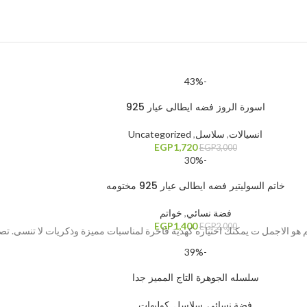
-43%
اسورة الروز فضه ايطالى عيار 925
انسيالات
,
سلاسل
,
Uncategorized
EGP
1,720
EGP
3,000
-30%
خاتم السوليتير فضه ايطالى عيار 925 مختومه
فضة نسائي
,
خواتم
EGP
1,400
EGP
2,000
-39%
سلسله الجوهرة التاج المميز جدا
فضة نسائي
,
سلاسل
,
كوليهات