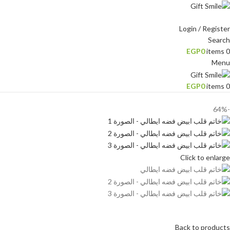
Login / Register
Search
EGP
0
items
0
Menu
EGP
0
items
0
-64%
Click to enlarge
Back to products