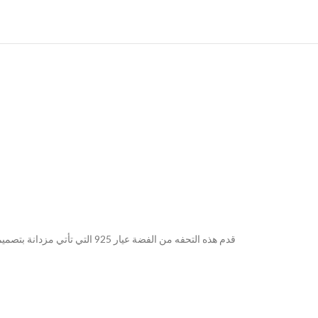
قدم هذه التحفه من الفضة عيار 925 التي تأتي مزدانة بتصميم هو الاجمل ت يمكنك اختياره كهدية فاخرة لمناسبات مميزة وذكريات لا تنسى. تصميم أخاذ ومميز يلائم مختلف الأعمار.