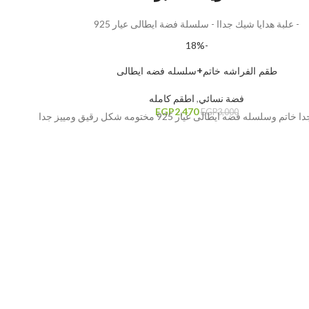
- علبة هدايا شيك جداا - سلسلة فضة ايطالى عيار 925
-18%
طقم الفراشه خاتم+سلسله فضه ايطالى
فضة نسائي
,
اطقم كامله
EGP
2,470
EGP
3,000
وسلسله فضه ايطالى عيار 925 مختومه شكل رقيق ومييز جدا