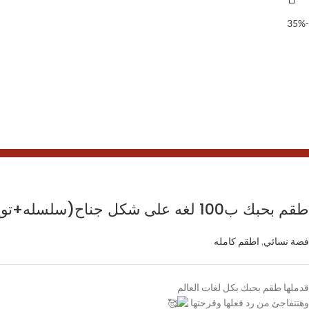
- علبة هدايا شيك جداا - سلسلة فضة ايطالى عيار 925
-35%
طقم بحبك ب100 لغه على شكل جناح(سلسله+توينز)
فضة نسائي
,
اطقم كامله
قدملها طقم بحبك بكل لغات العالم
وهتتفاجئ من رد فعلها وفرحتها