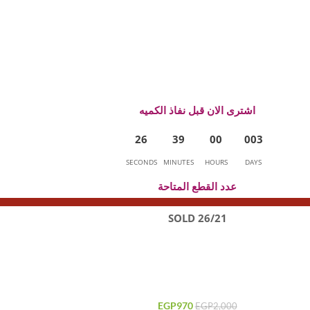
اشترى الان قبل نفاذ الكميه
2
6
3
9
0
0
0
0
3
SECONDS
MINUTES
HOURS
DAYS
عدد القطع المتاحة
26/21 SOLD
EGP
970
EGP
2,000