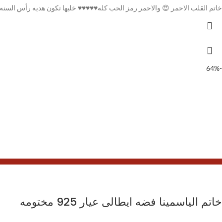
خاتم القلب الاحمر 😍 والاحمر رمز الحب كله♥♥♥♥♥ خليها تكون هديه رأس السنه 💞💞💞💞 فضه ايطالى عيار 925 اصلى م
-64%
خاتم الياسمينا فضه ايطالى عيار 925 مختومه