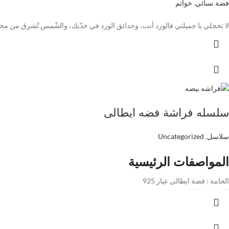
فضة نسائي
,
خواتم
لا تخجلي يا جميلتي فالورد أنت، وحدائق الورد في خدّيك، والشّمس تُشرق من محيّاك🌸😘 خاتم الياسمينا 🌸💞 New collection ✨🌸 الخاتم فضة ايطالي عيار 25
سلسله فراشة فضه ايطالى
سلاسل
,
Uncategorized
المواصفات الرئيسية
الخامة : فضة ايطالى عيار 925
اللون : كما الصورة
تعيش كتير وماتغيرش لونها ولا يجرى لها حاجة مع العرق والماية والبرفيوم لانها مطلي
محتويات العبوه