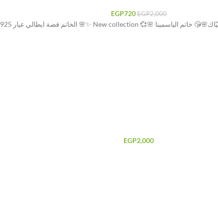
EGP
720
EGP
2,000
9💎 وعليها الختم العدد محدودة جداااا و السعر تحففففة
EGP
2,000
ة - بلاتنيوم