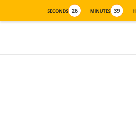
2
6
3
9
SECONDS
MINUTES
H