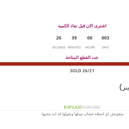
اشترى الان قبل نفاذ الكميه
2
6
3
9
0
0
0
0
3
SECONDS
MINUTES
HOURS
DAYS
عدد القطع المتاحة
26/21 SOLD
EGP
2,620
EGP
4,000
متفوتش اي لحظة عشان تبينلها وتقولها قد ايه بتحبها،