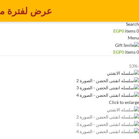
عرض لفترة م
Login / Register
Search
EGP
0
items
0
Menu
EGP
0
items
0
-53%
Click to enlarge