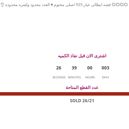
ختوم ⁦♥️⁩ العدد محدود ولفتره محدوده 👌
اشترى الان قبل نفاذ الكميه
2
6
3
9
0
0
0
0
3
SECONDS
MINUTES
HOURS
DAYS
عدد القطع المتاحة
26/21 SOLD