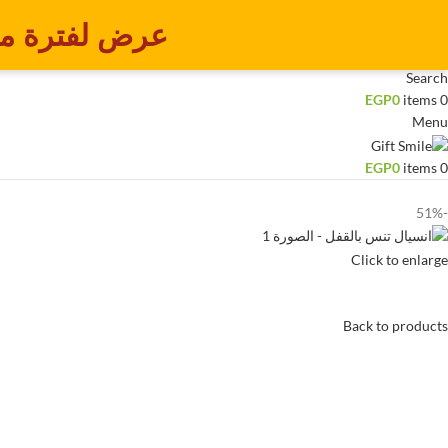
عرض لفترة م
Login / Register
Search
EGP
0
items
0
Menu
EGP
0
items
0
-51%
Click to enlarge
Back to products