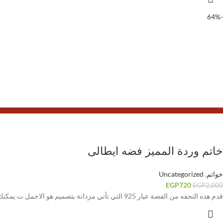
-64%
خاتم وردة المميز فضه ايطالى
خواتم
,
Uncategorized
EGP
720
EGP
2,000
قدم هذه التحفه من الفضة عيار 925 التي تأتي مزدانة بتصميم هو الاجمل ت يمكنك اختياره كهدية فاخرة لمناسبات مميزة وذكريات لا تنسى. تصميم أخاذ ومميز يلائم مختلف الأعمار.